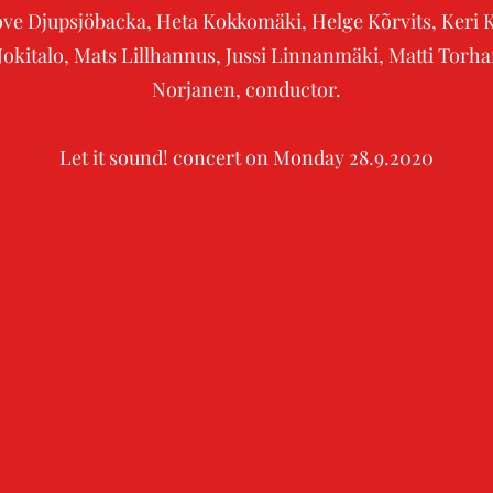
ve Djupsjöbacka, Heta Kokkomäki, Helge Kõrvits, Keri Ka
a Jokitalo, Mats Lillhannus, Jussi Linnanmäki, Matti Torh
Norjanen, conductor.
Let it sound! concert on Monday 28.9.2020