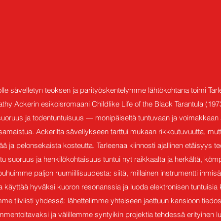
lle sävelletyn teoksen ja parityöskentelymme lähtökohtana toimi Tar
 Kathy Ackerin esikoisromaani Childlike Life of the Black Tarantula (197
oruus ja todentuntuisuus — monipäiseltä tuntuvaan ja voimakkaan aila
a samaistua. Ackerilta sävellykseen tarttui mukaan rikkoutuvuutta, mu
 ja pelonsekaista kosteutta. Tarleenaa kiinnosti ajallinen etäisyys t
ttu suoruus ja henkilökohtaisuus tuntui nyt raikkaalta ja herkältä, köm
uhuimme paljon ruumiillisuudesta: siitä, millainen instrumentti ihmi
käyttää hyväksi kuoron resonanssia ja luoda elektronisen tuntuisia ken
mme tiiviisti yhdessä: lähettelimme yhteiseen jaettuun kansioon tiedo
mmentoitavaksi ja välillemme syntyikin projektia tehdessä erityinen 