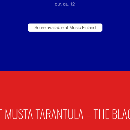
dur. ca. 12'
Score available at Music Finland
F MUSTA TARANTULA – THE BLA