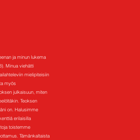
leenan ja minun lukema
3). Minua viehätti
hteleviin mielipiteisiin
tta myös
eoksen julkaisuun, miten
pelöltäkin. Teoksen
sääni on. Halusimme
ttiä erilaisilla
stoja toistemme
luottamus. Tämänkaltaista