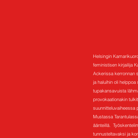
Helsingin Kamarikuoro
feministisen kirjailija
Ackerissa kerronnan su
ja haluihin oli helppo
tupakansavuista lähmää
provokaationakin tulki
suunnitteluvaiheessa p
Mustassa Tarantulassa 
äänteillä. Työskenteli
tunnusteltavaksi ja ko